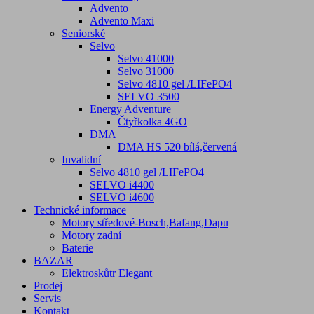
Advento
Advento Maxi
Seniorské
Selvo
Selvo 41000
Selvo 31000
Selvo 4810 gel /LIFePO4
SELVO 3500
Energy Adventure
Čtyřkolka 4GO
DMA
DMA HS 520 bílá,červená
Invalidní
Selvo 4810 gel /LIFePO4
SELVO i4400
SELVO i4600
Technické informace
Motory středové-Bosch,Bafang,Dapu
Motory zadní
Baterie
BAZAR
Elektroskůtr Elegant
Prodej
Servis
Kontakt