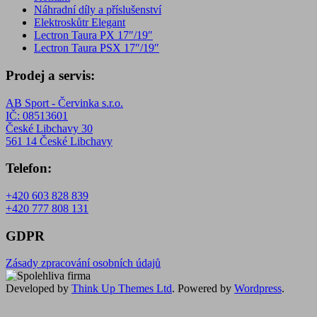
Náhradní díly a příslušenství
Elektroskůtr Elegant
Lectron Taura PX 17″/19″
Lectron Taura PSX 17″/19″
Prodej a servis:
AB Sport - Červinka s.r.o.
IČ: 08513601
České Libchavy 30
561 14 České Libchavy
Telefon:
+420 603 828 839
+420 777 808 131
GDPR
Zásady zpracování osobních údajů
Developed by
Think Up Themes Ltd
. Powered by
Wordpress
.