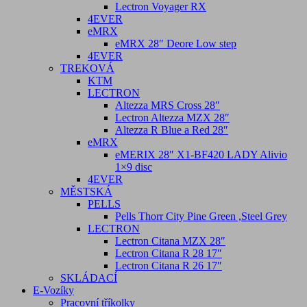
Lectron Voyager RX
4EVER
eMRX
eMRX 28″ Deore Low step
4EVER
TREKOVÁ
KTM
LECTRON
Altezza MRS Cross 28″
Lectron Altezza MZX 28″
Altezza R Blue a Red 28″
eMRX
eMERIX 28″ X1-BF420 LADY Alivio
1×9 disc
4EVER
MĚSTSKÁ
PELLS
Pells Thorr City Pine Green ,Steel Grey
LECTRON
Lectron Citana MZX 28″
Lectron Citana R 28 17″
Lectron Citana R 26 17″
SKLÁDACÍ
E-Vozíky
Pracovní tříkolky