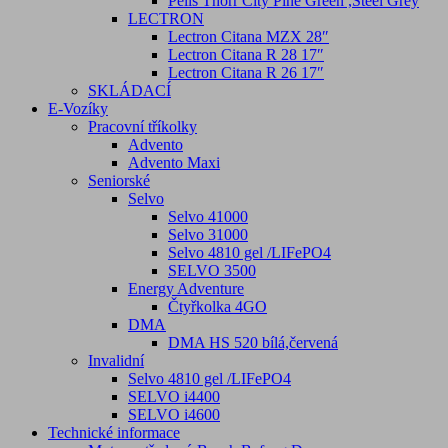
Pells Thorr City Pine Green ,Steel Grey
LECTRON
Lectron Citana MZX 28″
Lectron Citana R 28 17″
Lectron Citana R 26 17″
SKLÁDACÍ
E-Vozíky
Pracovní tříkolky
Advento
Advento Maxi
Seniorské
Selvo
Selvo 41000
Selvo 31000
Selvo 4810 gel /LIFePO4
SELVO 3500
Energy Adventure
Čtyřkolka 4GO
DMA
DMA HS 520 bílá,červená
Invalidní
Selvo 4810 gel /LIFePO4
SELVO i4400
SELVO i4600
Technické informace