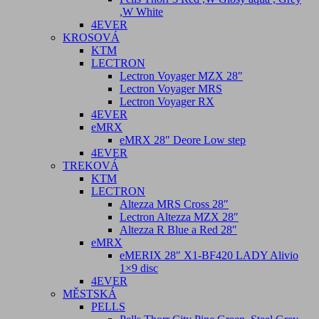
,W White
4EVER
KROSOVÁ
KTM
LECTRON
Lectron Voyager MZX 28″
Lectron Voyager MRS
Lectron Voyager RX
4EVER
eMRX
eMRX 28″ Deore Low step
4EVER
TREKOVÁ
KTM
LECTRON
Altezza MRS Cross 28″
Lectron Altezza MZX 28″
Altezza R Blue a Red 28″
eMRX
eMERIX 28″ X1-BF420 LADY Alivio
1×9 disc
4EVER
MĚSTSKÁ
PELLS