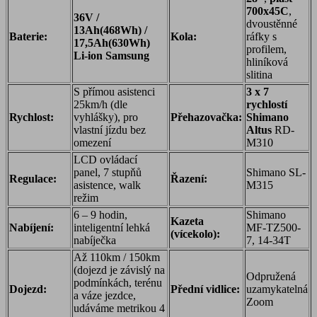
700x45C
,
36V /
dvoustěnné
13Ah(468Wh) /
Baterie:
Kola:
ráfky s
17,5Ah(630Wh)
profilem,
Li-ion
Samsung
hliníková
slitina
S přímou asistenci
3 x 7
25km/h (dle
rychlostí
Rychlost:
vyhlášky), pro
Přehazovačka:
Shimano
vlastní jízdu bez
Altus
RD-
omezení
M310
LCD ovládací
panel, 7 stupňů
Shimano SL-
Regulace:
Řazení:
asistence, walk
M315
režim
6 – 9 hodin,
Shimano
Kazeta
Nabíjení:
inteligentní lehká
MF-TZ500-
(vícekolo):
nabíječka
7, 14-34T
Až 110km / 150km
(dojezd je závislý na
Odpružená
podmínkách, terénu
Dojezd:
Přední vidlice:
uzamykatelná
a váze jezdce,
Zoom
udáváme metrikou 4