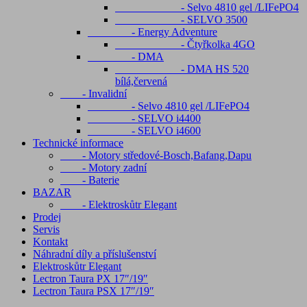
- Selvo 4810 gel /LIFePO4
- SELVO 3500
- Energy Adventure
- Čtyřkolka 4GO
- DMA
- DMA HS 520
bílá,červená
- Invalidní
- Selvo 4810 gel /LIFePO4
- SELVO i4400
- SELVO i4600
Technické informace
- Motory středové-Bosch,Bafang,Dapu
- Motory zadní
- Baterie
BAZAR
- Elektroskůtr Elegant
Prodej
Servis
Kontakt
Náhradní díly a příslušenství
Elektroskůtr Elegant
Lectron Taura PX 17″/19″
Lectron Taura PSX 17″/19″