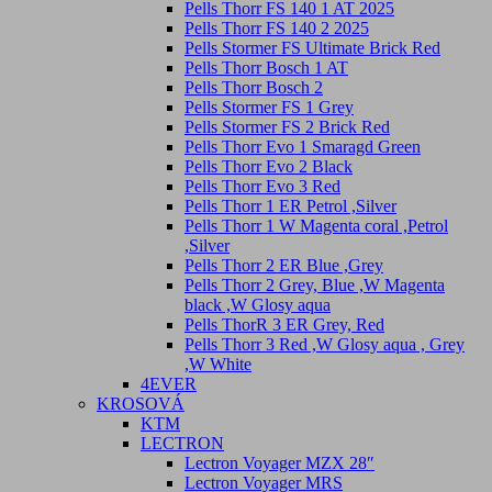
Pells Thorr FS 140 1 AT 2025
Pells Thorr FS 140 2 2025
Pells Stormer FS Ultimate Brick Red
Pells Thorr Bosch 1 AT
Pells Thorr Bosch 2
Pells Stormer FS 1 Grey
Pells Stormer FS 2 Brick Red
Pells Thorr Evo 1 Smaragd Green
Pells Thorr Evo 2 Black
Pells Thorr Evo 3 Red
Pells Thorr 1 ER Petrol ,Silver
Pells Thorr 1 W Magenta coral ,Petrol
,Silver
Pells Thorr 2 ER Blue ,Grey
Pells Thorr 2 Grey, Blue ,W Magenta
black ,W Glosy aqua
Pells ThorR 3 ER Grey, Red
Pells Thorr 3 Red ,W Glosy aqua , Grey
,W White
4EVER
KROSOVÁ
KTM
LECTRON
Lectron Voyager MZX 28″
Lectron Voyager MRS