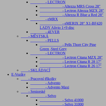
- LECTRON
- Altezza MRS Cross 28″
- Lectron Altezza MZX 28″
- Altezza R Blue a Red 28″
- eMRX
- eMERIX 28″ X1-BF420
LADY Alivio 1×9 disc
- 4EVER
- MĚSTSKÁ
- PELLS
- Pells Thorr City Pine
Green ,Steel Grey
- LECTRON
- Lectron Citana MZX 28″
- Lectron Citana R 28 17″
- Lectron Citana R 26 17″
- SKLÁDACÍ
E-Vozíky
- Pracovní tříkolky
- Advento
- Advento Maxi
- Seniorské
- Selvo
- Selvo 41000
- Selvo 31000