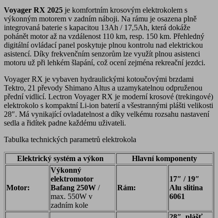
Voyager RX 2025
je komfortním krosovým elektrokolem s
výkonným motorem v zadním náboji. Na rámu je osazena plně
integrovaná baterie s kapacitou 13Ah / 17,5Ah, která dokáže
pohánět motor až na vzdálenost 110 km, resp. 150 km. Přehledný
digitální ovládací panel poskytuje plnou kontrolu nad elektrickou
asistencí. Díky frekvenčním senzorům lze využít plnou asistenci
motoru už při lehkém šlapání, což ocení zejména rekreační jezdci.
Voyager RX je vybaven hydraulickými kotoučovými brzdami
Tektro, 21 převody Shimano Altus a uzamykatelnou odpruženou
přední vidlicí. Lectron Voyager RX je moderní krosové (trekingové)
elektrokolo s kompaktní Li-ion baterií a všestrannými plášti velikosti
28″. Má vynikající ovladatelnost a díky velkému rozsahu nastavení
sedla a řidítek padne každému uživateli.
Tabulka technických parametrů elektrokola
Elektrický systém a výkon
Hlavní komponenty
Výkonný
elektromotor
17″ / 19″
Motor:
Bafang 250W
/
Rám:
Alu slitina
max. 550W v
6061
zadním kole
28″
,
plášť