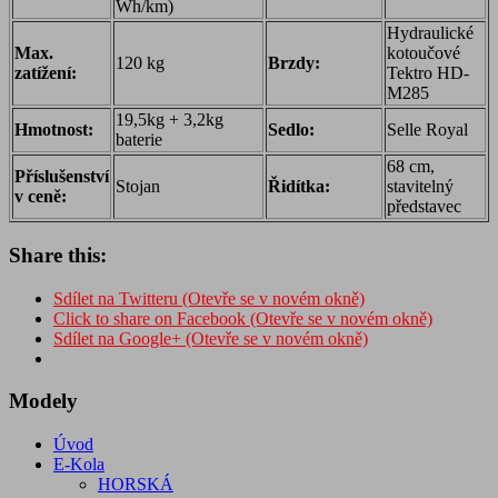
Wh/km)
Hydraulické
Max.
kotoučové
120 kg
Brzdy:
zatížení:
Tektro HD-
M285
19,5kg + 3,2kg
Hmotnost:
Sedlo:
Selle Royal
baterie
68 cm,
Příslušenství
Stojan
Řidítka:
stavitelný
v ceně:
představec
Share this:
Sdílet na Twitteru (Otevře se v novém okně)
Click to share on Facebook (Otevře se v novém okně)
Sdílet na Google+ (Otevře se v novém okně)
Modely
Úvod
E-Kola
HORSKÁ