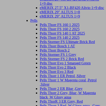
1×9 disc
eMERIX 27.5″ X1-BF420 Alivio 1×9 disc
eMERIX 29″ ALTUS 1×8
eMERIX 29″ ALTUS 1×9
Pells
Pells Thorr FS 160 1 2025
Pells Thorr FS 160 2 2025
Pells Thorr FS 140 1 AT 2025
Pells Thorr FS 140 2 2025
Pells Stormer FS Ultimate Brick Red
Pells Thorr Bosch 1 AT
Pells Thorr Bosch 2
Pells Stormer FS 1 Grey
Pells Stormer FS 2 Brick Red
Pells Thorr Evo 1 Smaragd Green
Pells Thorr Evo 2 Black
Pells Thorr Evo 3 Red
Pells Thorr 1 ER Petrol ,Silver
Pells Thorr 1 W Magenta coral ,Petrol
,Silver
Pells Thorr 2 ER Blue ,Grey
Pells Thorr 2 Grey, Blue ,W Magenta
black ,W Glosy aqua
Pells ThorR 3 ER Grey, Red
Pells Thorr 3 Red ,W Glosy aqua , Grey