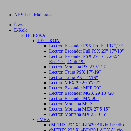
ABS Lesnické práce
Úvod
E-Kola
HORSKÁ
LECTRON
Lectron Esconder FSX Pro Full 17″,19″
Lectron Esconder Full FSX 29″ 17″/19″
Lectron Esconder PSX 29 17″ , 20,5″ ,
Red 19″ , Dark 19″
Lectron Montana PX 27,5″ 17″
Lectron Taura PSX 17″/19″
Lectron Taura PX 17″/19″
Lectron MFX 29 20,5″/22″
Lectron Esconder MFR 29″
Lectron Esconder MGX 29 18″/20″
Lectron Esconder MX 29″
Lectron Montana MGX
Lectron Montana MZX 27,5 15″
Lectron Montana MX 28 16,5″
eMRX
eMERIX 29″ X1-BF420 Alivio 1×9 disc
eMERIX 29″ X1-BF420 LADY Alivio