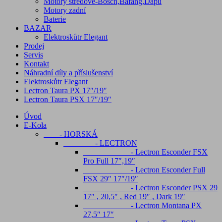
Motory středové-Bosch,Bafang,Dapu
Motory zadní
Baterie
BAZAR
Elektroskůtr Elegant
Prodej
Servis
Kontakt
Náhradní díly a příslušenství
Elektroskůtr Elegant
Lectron Taura PX 17″/19″
Lectron Taura PSX 17″/19″
Úvod
E-Kola
- HORSKÁ
- LECTRON
- Lectron Esconder FSX
Pro Full 17″,19″
- Lectron Esconder Full
FSX 29″ 17″/19″
- Lectron Esconder PSX 29
17″ , 20,5″ , Red 19″ , Dark 19″
- Lectron Montana PX
27,5″ 17″