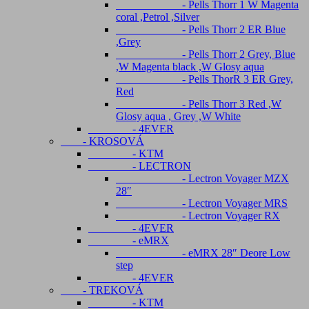
- Pells Thorr 1 W Magenta
coral ,Petrol ,Silver
- Pells Thorr 2 ER Blue
,Grey
- Pells Thorr 2 Grey, Blue
,W Magenta black ,W Glosy aqua
- Pells ThorR 3 ER Grey,
Red
- Pells Thorr 3 Red ,W
Glosy aqua , Grey ,W White
- 4EVER
- KROSOVÁ
- KTM
- LECTRON
- Lectron Voyager MZX
28″
- Lectron Voyager MRS
- Lectron Voyager RX
- 4EVER
- eMRX
- eMRX 28″ Deore Low
step
- 4EVER
- TREKOVÁ
- KTM