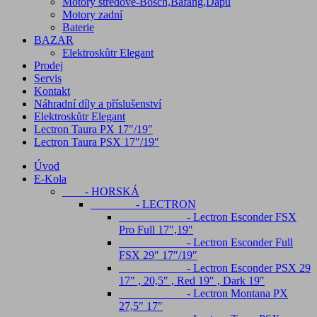
Motory středové-Bosch,Bafang,Dapu
Motory zadní
Baterie
BAZAR
Elektroskůtr Elegant
Prodej
Servis
Kontakt
Náhradní díly a příslušenství
Elektroskůtr Elegant
Lectron Taura PX 17″/19″
Lectron Taura PSX 17″/19″
Úvod
E-Kola
- HORSKÁ
- LECTRON
- Lectron Esconder FSX
Pro Full 17″,19″
- Lectron Esconder Full
FSX 29″ 17″/19″
- Lectron Esconder PSX 29
17″ , 20,5″ , Red 19″ , Dark 19″
- Lectron Montana PX
27,5″ 17″