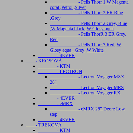
- Pells Thorr 1 W Magenta
coral ,Petrol ,Silver
- Pells Thorr 2 ER Blue
,Grey
- Pells Thorr 2 Grey, Blue
,W Magenta black ,W Glosy aqua
- Pells ThorR 3 ER Grey,
Red
- Pells Thorr 3 Red ,W
Glosy aqua , Grey ,W White
- 4EVER
- KROSOVÁ
- KTM
- LECTRON
- Lectron Voyager MZX
28″
- Lectron Voyager MRS
- Lectron Voyager RX
- 4EVER
- eMRX
- eMRX 28″ Deore Low
step
- 4EVER
- TREKOVÁ
- KTM