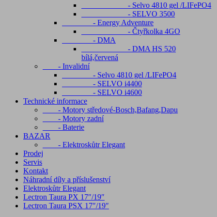
- Selvo 4810 gel /LIFePO4
- SELVO 3500
- Energy Adventure
- Čtyřkolka 4GO
- DMA
- DMA HS 520
bílá,červená
- Invalidní
- Selvo 4810 gel /LIFePO4
- SELVO i4400
- SELVO i4600
Technické informace
- Motory středové-Bosch,Bafang,Dapu
- Motory zadní
- Baterie
BAZAR
- Elektroskůtr Elegant
Prodej
Servis
Kontakt
Náhradní díly a příslušenství
Elektroskůtr Elegant
Lectron Taura PX 17″/19″
Lectron Taura PSX 17″/19″