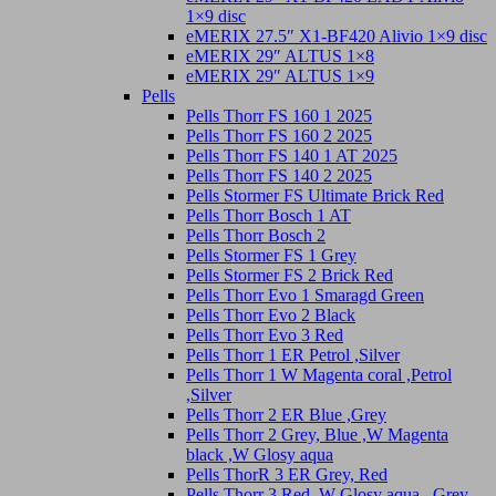
1×9 disc
eMERIX 27.5″ X1-BF420 Alivio 1×9 disc
eMERIX 29″ ALTUS 1×8
eMERIX 29″ ALTUS 1×9
Pells
Pells Thorr FS 160 1 2025
Pells Thorr FS 160 2 2025
Pells Thorr FS 140 1 AT 2025
Pells Thorr FS 140 2 2025
Pells Stormer FS Ultimate Brick Red
Pells Thorr Bosch 1 AT
Pells Thorr Bosch 2
Pells Stormer FS 1 Grey
Pells Stormer FS 2 Brick Red
Pells Thorr Evo 1 Smaragd Green
Pells Thorr Evo 2 Black
Pells Thorr Evo 3 Red
Pells Thorr 1 ER Petrol ,Silver
Pells Thorr 1 W Magenta coral ,Petrol
,Silver
Pells Thorr 2 ER Blue ,Grey
Pells Thorr 2 Grey, Blue ,W Magenta
black ,W Glosy aqua
Pells ThorR 3 ER Grey, Red
Pells Thorr 3 Red ,W Glosy aqua , Grey