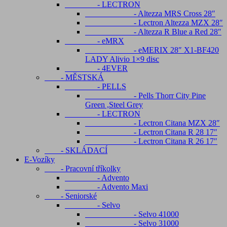
- LECTRON
- Altezza MRS Cross 28″
- Lectron Altezza MZX 28″
- Altezza R Blue a Red 28″
- eMRX
- eMERIX 28″ X1-BF420
LADY Alivio 1×9 disc
- 4EVER
- MĚSTSKÁ
- PELLS
- Pells Thorr City Pine
Green ,Steel Grey
- LECTRON
- Lectron Citana MZX 28″
- Lectron Citana R 28 17″
- Lectron Citana R 26 17″
- SKLÁDACÍ
E-Vozíky
- Pracovní tříkolky
- Advento
- Advento Maxi
- Seniorské
- Selvo
- Selvo 41000
- Selvo 31000