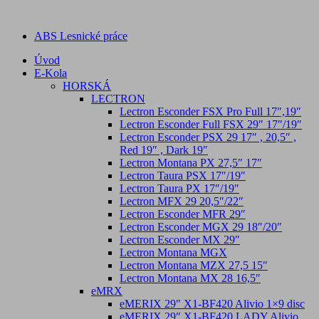
ABS Lesnické práce
Úvod
E-Kola
HORSKÁ
LECTRON
Lectron Esconder FSX Pro Full 17″,19″
Lectron Esconder Full FSX 29″ 17″/19″
Lectron Esconder PSX 29 17″ , 20,5″ ,
Red 19″ , Dark 19″
Lectron Montana PX 27,5″ 17″
Lectron Taura PSX 17″/19″
Lectron Taura PX 17″/19″
Lectron MFX 29 20,5″/22″
Lectron Esconder MFR 29″
Lectron Esconder MGX 29 18″/20″
Lectron Esconder MX 29″
Lectron Montana MGX
Lectron Montana MZX 27,5 15″
Lectron Montana MX 28 16,5″
eMRX
eMERIX 29″ X1-BF420 Alivio 1×9 disc
eMERIX 29″ X1-BF420 LADY Alivio