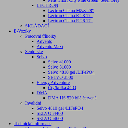
Pells Thorr City Pine Green ,Steel Grey
LECTRON
Lectron Citana MZX 28″
Lectron Citana R 28 17″
Lectron Citana R 26 17″
SKLÁDACÍ
E-Vozíky
Pracovní tříkolky
Advento
Advento Maxi
Seniorské
Selvo
Selvo 41000
Selvo 31000
Selvo 4810 gel /LIFePO4
SELVO 3500
Energy Adventure
Čtyřkolka 4GO
DMA
DMA HS 520 bílá,červená
Invalidní
Selvo 4810 gel /LIFePO4
SELVO i4400
SELVO i4600
Technické informace