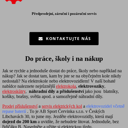
Předprodejní, záruční i pozáruční servis
KONTAKTUJTE NÁS
Do práce, školy i na nákup
Jak se rychle a jednoduše dostat do práce, školy nebo například na
nákup? Jak se dostat tam, kam by jste se na obyčejném kole nikdy
nedostali? Na elektrokole nebo elektrovozidlem! V naší bohaté
nabídce naleznete nejrůznější
elektrokola
,
elektrovozíky
,
elektroskůtry
,
náhradní díly a příslušenství
jako jsou blatníky,
košíky, brašny, světla apod. a samozřejmě náhradní díly.
Prodej příslušenství
a
servis elektrických kol
a
elektrovozidel včetně
repase baterií
. To je AB Sport Červinka s.r.o. v Českých
Libchavách 30, to jsme my. Jezděte elektrovozidly, která mají
dojezd do 200 km
a uvidíte, že nebudete litovat. Jednoduše, bez
řidičáku B. Nasedněte a užijte si elektrickou jízdu.