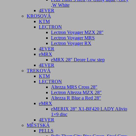
,W White
4EVER
KROSOVÁ
KTM
LECTRON
Lectron Voyager MZX 28″
Lectron Voyager MRS
Lectron Voyager RX
4EVER
eMRX
eMRX 28″ Deore Low step
4EVER
TREKOVÁ
KTM
LECTRON
Altezza MRS Cross 28″
Lectron Altezza MZX 28″
Altezza R Blue a Red 28″
eMRX
eMERIX 28″ X1-BF420 LADY Alivio
1×9 disc
4EVER
MĚSTSKÁ
PELLS