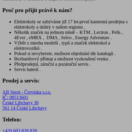
Proč pro přijít právě k nám?
Elektrokoly se zabýváme již 17 let-první kamenná prodejna s
elektrokoly a skůtry v našem regionu .
Několik značek na jednom místě – KTM , Lectron , Pells ,
4Ever , eMRX , DMA , Selvo , Energy Adventure .
Výběr z mnoha modelů , typů a značek elektrokol a
elektrovozíků .
Pokud si nevyberete, možnost objednání dle katalogů .
Bezbariérový přístup a možnost vyzkoušení venku .
Předprodejní, záruční a pozáruční servis .
Servis baterií .
Prodej a servis:
AB Sport - Červinka s.r.o.
IČ: 08513601
České Libchavy 30
561 14 České Libchavy
Telefon:
+420 603 828 839