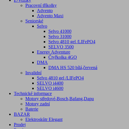
E-Vozíky
Pracovní tříkolky
Advento
Advento Maxi
Seniorské
Selvo
Selvo 41000
Selvo 31000
Selvo 4810 gel /LIFePO4
SELVO 3500
Energy Adventure
Čtyřkolka 4GO
DMA
DMA HS 520 bílá,červená
Invalidní
Selvo 4810 gel /LIFePO4
SELVO i4400
SELVO i4600
Technické informace
Motory středové-Bosch,Bafang,Dapu
Motory zadní
Baterie
BAZAR
Elektroskůtr Elegant
Prodej