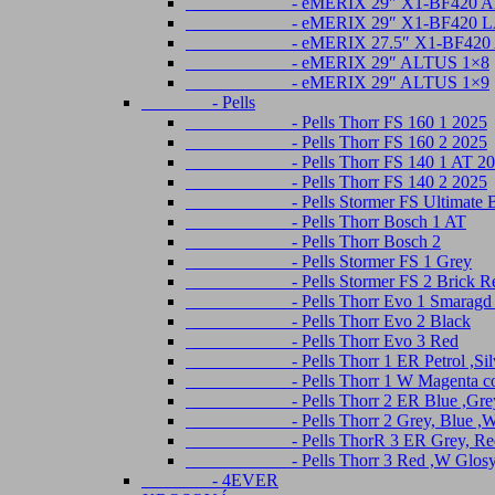
- eMERIX 29″ X1-BF420 Alivio
- eMERIX 29″ X1-BF420 LADY A
- eMERIX 27.5″ X1-BF420 Aliv
- eMERIX 29″ ALTUS 1×8
- eMERIX 29″ ALTUS 1×9
- Pells
- Pells Thorr FS 160 1 2025
- Pells Thorr FS 160 2 2025
- Pells Thorr FS 140 1 AT 20
- Pells Thorr FS 140 2 2025
- Pells Stormer FS Ultimate Br
- Pells Thorr Bosch 1 AT
- Pells Thorr Bosch 2
- Pells Stormer FS 1 Grey
- Pells Stormer FS 2 Brick R
- Pells Thorr Evo 1 Smaragd 
- Pells Thorr Evo 2 Black
- Pells Thorr Evo 3 Red
- Pells Thorr 1 ER Petrol ,Silv
- Pells Thorr 1 W Magenta coral ,
- Pells Thorr 2 ER Blue ,Gre
- Pells Thorr 2 Grey, Blue ,W Mag
- Pells ThorR 3 ER Grey, Re
- Pells Thorr 3 Red ,W Glosy aqu
- 4EVER