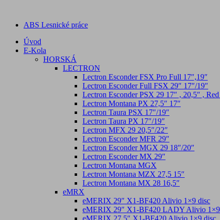
ABS Lesnické práce
Úvod
E-Kola
HORSKÁ
LECTRON
Lectron Esconder FSX Pro Full 17″,19″
Lectron Esconder Full FSX 29″ 17″/19″
Lectron Esconder PSX 29 17″ , 20,5″ , Red
Lectron Montana PX 27,5″ 17″
Lectron Taura PSX 17″/19″
Lectron Taura PX 17″/19″
Lectron MFX 29 20,5″/22″
Lectron Esconder MFR 29″
Lectron Esconder MGX 29 18″/20″
Lectron Esconder MX 29″
Lectron Montana MGX
Lectron Montana MZX 27,5 15″
Lectron Montana MX 28 16,5″
eMRX
eMERIX 29″ X1-BF420 Alivio 1×9 disc
eMERIX 29″ X1-BF420 LADY Alivio 1×9 
eMERIX 27.5″ X1-BF420 Alivio 1×9 disc