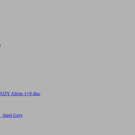
p
livio 1×9 disc
teel Grey