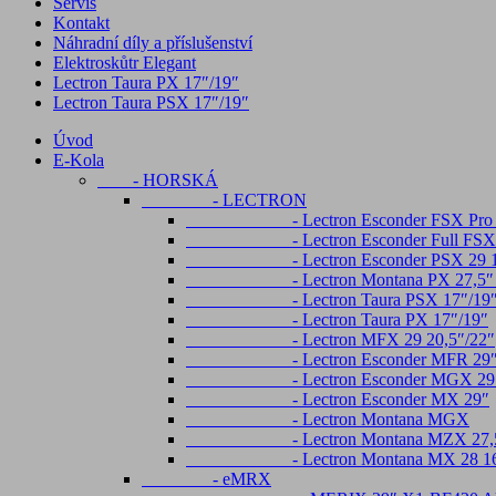
Servis
Kontakt
Náhradní díly a příslušenství
Elektroskůtr Elegant
Lectron Taura PX 17″/19″
Lectron Taura PSX 17″/19″
Úvod
E-Kola
- HORSKÁ
- LECTRON
- Lectron Esconder FSX Pro Ful
- Lectron Esconder Full FSX 29
- Lectron Esconder PSX 29 17″ , 2
- Lectron Montana PX 27,5″ 
- Lectron Taura PSX 17″/19
- Lectron Taura PX 17″/19″
- Lectron MFX 29 20,5″/22″
- Lectron Esconder MFR 29
- Lectron Esconder MGX 29 1
- Lectron Esconder MX 29″
- Lectron Montana MGX
- Lectron Montana MZX 27,5
- Lectron Montana MX 28 16
- eMRX