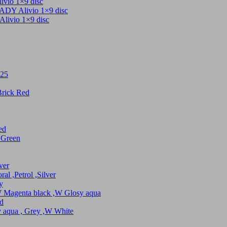
 1×9 disc
livio 1×9 disc
io 1×9 disc
25
ick Red
ed
Green
er
Petrol ,Silver
y
enta black ,W Glosy aqua
d
a , Grey ,W White