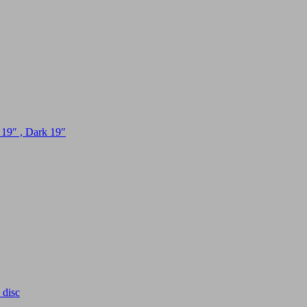
 19″ , Dark 19″
disc