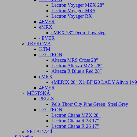
Lectron Voyager MZX 28″
Lectron Voyager MRS
Lectron Voyager RX
4EVER
eMRX
eMRX 28″ Deore Low step
4EVER
TREKOVÁ
KTM
LECTRON
Altezza MRS Cross 28″
Lectron Altezza MZX 28″
Altezza R Blue a Red 28″
eMRX
eMERIX 28″ X1-BF420 LADY Alivio 1×9 
4EVER
MĚSTSKÁ
PELLS
Pells Thorr City Pine Green ,Steel Grey
LECTRON
Lectron Citana MZX 28″
Lectron Citana R 28 17″
Lectron Citana R 26 17″
SKLÁDACÍ