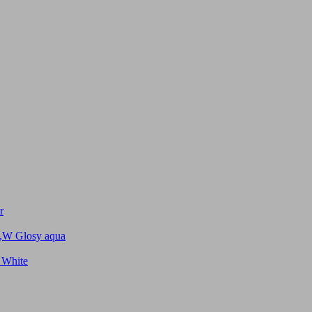
r
 ,W Glosy aqua
 White