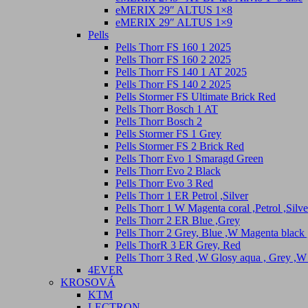
eMERIX 29″ ALTUS 1×8
eMERIX 29″ ALTUS 1×9
Pells
Pells Thorr FS 160 1 2025
Pells Thorr FS 160 2 2025
Pells Thorr FS 140 1 AT 2025
Pells Thorr FS 140 2 2025
Pells Stormer FS Ultimate Brick Red
Pells Thorr Bosch 1 AT
Pells Thorr Bosch 2
Pells Stormer FS 1 Grey
Pells Stormer FS 2 Brick Red
Pells Thorr Evo 1 Smaragd Green
Pells Thorr Evo 2 Black
Pells Thorr Evo 3 Red
Pells Thorr 1 ER Petrol ,Silver
Pells Thorr 1 W Magenta coral ,Petrol ,Silve
Pells Thorr 2 ER Blue ,Grey
Pells Thorr 2 Grey, Blue ,W Magenta black
Pells ThorR 3 ER Grey, Red
Pells Thorr 3 Red ,W Glosy aqua , Grey ,W
4EVER
KROSOVÁ
KTM
LECTRON