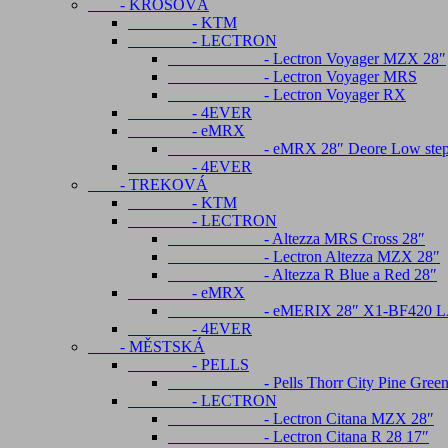
- KROSOVÁ
- KTM
- LECTRON
- Lectron Voyager MZX 28″
- Lectron Voyager MRS
- Lectron Voyager RX
- 4EVER
- eMRX
- eMRX 28″ Deore Low ste
- 4EVER
- TREKOVÁ
- KTM
- LECTRON
- Altezza MRS Cross 28″
- Lectron Altezza MZX 28″
- Altezza R Blue a Red 28″
- eMRX
- eMERIX 28″ X1-BF420 LADY A
- 4EVER
- MĚSTSKÁ
- PELLS
- Pells Thorr City Pine Green ,S
- LECTRON
- Lectron Citana MZX 28″
- Lectron Citana R 28 17″