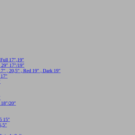
l 17″,19″
″ 17″/19″
0,5″ , Red 19″ , Dark 19″
17″
″
″
8″/20″
 15″
,5″