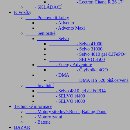
- Lectron Citana R 26 17″
- SKLÁDACÍ
E-Vozíky
- Pracovní tříkolky
- Advento
- Advento Maxi
- Seniorské
- Selvo
- Selvo 41000
- Selvo 31000
- Selvo 4810 gel /LIFePO4
- SELVO 3500
- Energy Adventure
- Čtyřkolka 4GO
- DMA
- DMA HS 520 bílá,červená
- Invalidní
- Selvo 4810 gel /LIFePO4
- SELVO i4400
- SELVO i4600
Technické informace
- Motory středové-Bosch,Bafang,Dapu
- Motory zadní
- Baterie
BAZAR