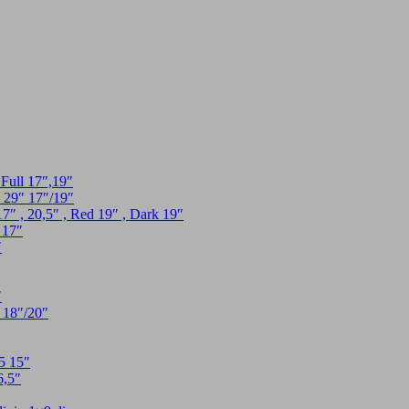
l 17″,19″
″ 17″/19″
0,5″ , Red 19″ , Dark 19″
17″
″
″
8″/20″
 15″
,5″