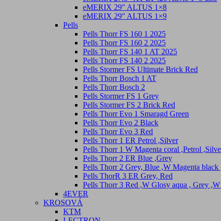
eMERIX 29″ ALTUS 1×8
eMERIX 29″ ALTUS 1×9
Pells
Pells Thorr FS 160 1 2025
Pells Thorr FS 160 2 2025
Pells Thorr FS 140 1 AT 2025
Pells Thorr FS 140 2 2025
Pells Stormer FS Ultimate Brick Red
Pells Thorr Bosch 1 AT
Pells Thorr Bosch 2
Pells Stormer FS 1 Grey
Pells Stormer FS 2 Brick Red
Pells Thorr Evo 1 Smaragd Green
Pells Thorr Evo 2 Black
Pells Thorr Evo 3 Red
Pells Thorr 1 ER Petrol ,Silver
Pells Thorr 1 W Magenta coral ,Petrol ,Silve
Pells Thorr 2 ER Blue ,Grey
Pells Thorr 2 Grey, Blue ,W Magenta black
Pells ThorR 3 ER Grey, Red
Pells Thorr 3 Red ,W Glosy aqua , Grey ,W
4EVER
KROSOVÁ
KTM
LECTRON