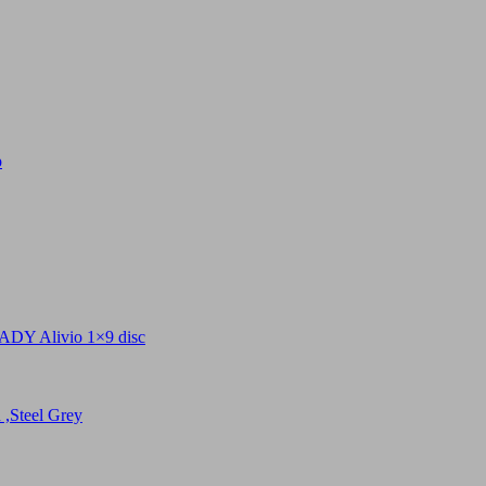
p
livio 1×9 disc
teel Grey