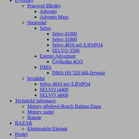
E-Vozíky
Pracovní tříkolky
Advento
Advento Maxi
Seniorské
Selvo
Selvo 41000
Selvo 31000
Selvo 4810 gel /LIFePO4
SELVO 3500
Energy Adventure
Čtyřkolka 4GO
DMA
DMA HS 520 bílá,červená
Invalidní
Selvo 4810 gel /LIFePO4
SELVO i4400
SELVO i4600
Technické informace
Motory středové-Bosch,Bafang,Dapu
Motory zadní
Baterie
BAZAR
Elektroskůtr Elegant
Prodej