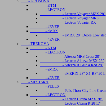
- KROSOVÁ
- KTM
- LECTRON
- Lectron Voyager MZX 28″
- Lectron Voyager MRS
- Lectron Voyager RX
- 4EVER
- eMRX
- eMRX 28″ Deore Low ste
- 4EVER
- TREKOVÁ
- KTM
- LECTRON
- Altezza MRS Cross 28″
- Lectron Altezza MZX 28″
- Altezza R Blue a Red 28″
- eMRX
- eMERIX 28″ X1-BF420 LADY A
- 4EVER
- MĚSTSKÁ
- PELLS
- Pells Thorr City Pine Green ,S
- LECTRON
- Lectron Citana MZX 28″
- Lectron Citana R 28 17″