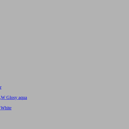
r
 ,W Glosy aqua
 White