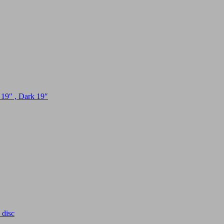
 19″ , Dark 19″
disc