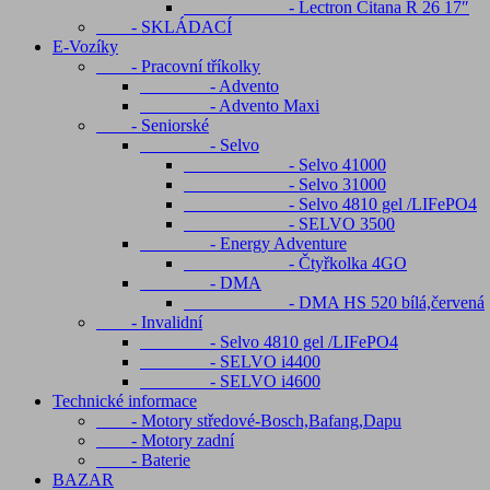
- Lectron Citana R 26 17″
- SKLÁDACÍ
E-Vozíky
- Pracovní tříkolky
- Advento
- Advento Maxi
- Seniorské
- Selvo
- Selvo 41000
- Selvo 31000
- Selvo 4810 gel /LIFePO4
- SELVO 3500
- Energy Adventure
- Čtyřkolka 4GO
- DMA
- DMA HS 520 bílá,červená
- Invalidní
- Selvo 4810 gel /LIFePO4
- SELVO i4400
- SELVO i4600
Technické informace
- Motory středové-Bosch,Bafang,Dapu
- Motory zadní
- Baterie
BAZAR