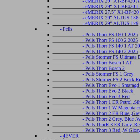
- eMERIX 29″ X1-BF420 Alivio
- eMERIX 29″ X1-BF420 LADY A
- eMERIX 27.5″ X1-BF420 Aliv
- eMERIX 29″ ALTUS 1×8
- eMERIX 29″ ALTUS 1×9
- Pells
- Pells Thorr FS 160 1 2025
- Pells Thorr FS 160 2 2025
- Pells Thorr FS 140 1 AT 20
- Pells Thorr FS 140 2 2025
- Pells Stormer FS Ultimate Br
- Pells Thorr Bosch 1 AT
- Pells Thorr Bosch 2
- Pells Stormer FS 1 Grey
- Pells Stormer FS 2 Brick R
- Pells Thorr Evo 1 Smaragd 
- Pells Thorr Evo 2 Black
- Pells Thorr Evo 3 Red
- Pells Thorr 1 ER Petrol ,Silv
- Pells Thorr 1 W Magenta coral ,
- Pells Thorr 2 ER Blue ,Gre
- Pells Thorr 2 Grey, Blue ,W Mag
- Pells ThorR 3 ER Grey, Re
- Pells Thorr 3 Red ,W Glosy aqu
- 4EVER