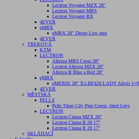
Lectron Voyager MZX 28″
Lectron Voyager MRS
Lectron Voyager RX
4EVER
eMRX
eMRX 28″ Deore Low step
4EVER
TREKOVÁ
KTM
LECTRON
Altezza MRS Cross 28″
Lectron Altezza MZX 28″
Altezza R Blue a Red 28″
eMRX
eMERIX 28″ X1-BF420 LADY Alivio 1×9 
4EVER
MĚSTSKÁ
PELLS
Pells Thorr City Pine Green ,Steel Grey
LECTRON
Lectron Citana MZX 28″
Lectron Citana R 28 17″
Lectron Citana R 26 17″
SKLÁDACÍ