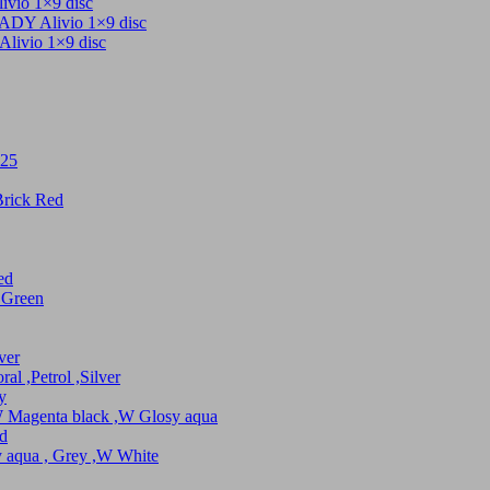
 1×9 disc
livio 1×9 disc
io 1×9 disc
25
ick Red
ed
Green
er
Petrol ,Silver
y
enta black ,W Glosy aqua
d
a , Grey ,W White