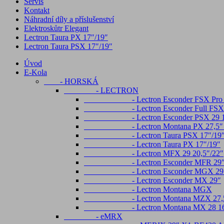
Servis
Kontakt
Náhradní díly a příslušenství
Elektroskůtr Elegant
Lectron Taura PX 17″/19″
Lectron Taura PSX 17″/19″
Úvod
E-Kola
- HORSKÁ
- LECTRON
- Lectron Esconder FSX Pro Ful
- Lectron Esconder Full FSX 29
- Lectron Esconder PSX 29 17″ , 2
- Lectron Montana PX 27,5″ 
- Lectron Taura PSX 17″/19
- Lectron Taura PX 17″/19″
- Lectron MFX 29 20,5″/22″
- Lectron Esconder MFR 29
- Lectron Esconder MGX 29 1
- Lectron Esconder MX 29″
- Lectron Montana MGX
- Lectron Montana MZX 27,5
- Lectron Montana MX 28 16
- eMRX