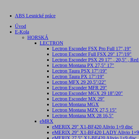
ABS Lesnické práce
Úvod
E-Kola
HORSKÁ
LECTRON
Lectron Esconder FSX Pro Full 17″,19″
Lectron Esconder Full FSX 29″ 17″/19″
Lectron Esconder PSX 29 17″ , 20,5″ , Red
Lectron Montana PX 27,5″ 17″
Lectron Taura PSX 17″/19″
Lectron Taura PX 17″/19″
Lectron MFX 29 20,5″/22″
Lectron Esconder MFR 29″
Lectron Esconder MGX 29 18″/20″
Lectron Esconder MX 29″
Lectron Montana MGX
Lectron Montana MZX 27,5 15″
Lectron Montana MX 28 16,5″
eMRX
eMERIX 29″ X1-BF420 Alivio 1×9 disc
eMERIX 29″ X1-BF420 LADY Alivio 1×9 
eMERIX 27.5″ X1-BF420 Alivio 1×9 disc